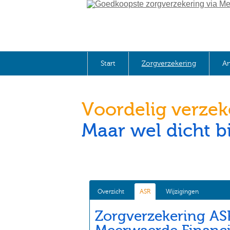
Start
Zorgverzekering
An
Voordelig verze
Maar wel dicht bi
Overzicht
ASR
Wijzigingen
Zorgverzekering AS