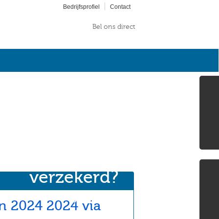
Bedrijfsprofiel
Contact
Bel ons direct
Bent
u wel écht
goed
verzekerd?
»
n 2024 2024 via