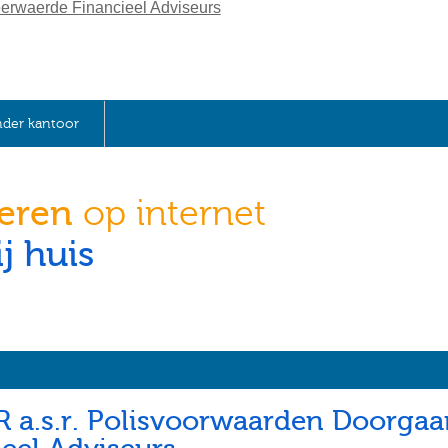
der kantoor
keren
op internet
j huis
R a.s.r. Polisvoorwaarden Doorgaa