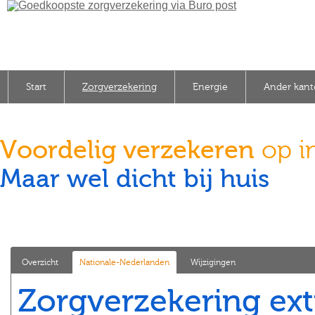
Start
Zorgverzekering
Energie
Ander kant
Voordelig verzekeren
op i
Maar wel dicht bij huis
Overzicht
Nationale-Nederlanden
Wijzigingen
Zorgverzekering ext