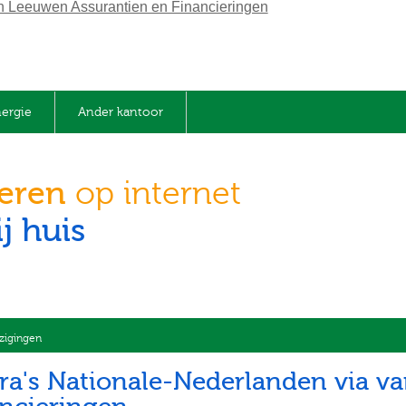
ergie
Ander kantoor
keren
op internet
j huis
zigingen
tra's Nationale-Nederlanden via 