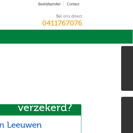
Bedrijfsprofiel
Contact
Bel ons direct
0411767076
Bent
u wel écht
goed
verzekerd?
»
van Leeuwen