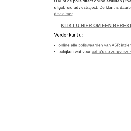
U kunt de polis direct online afsluiten (Ex
uitgebreid adviestraject. De klant is daar
disclaimer
.
KLIKT U HIER OM EEN BEREK
Verder kunt u:
online alle poliswaarden van ASR inzie
bekijken wat voor
extra's de zorgverze