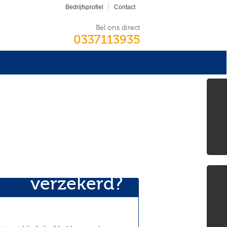
Bedrijfsprofiel
Contact
Bel ons direct
0337113935
Bent
u wel écht
goed
verzekerd?
»