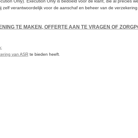
ecution Only). Execution Only is bedoeld voor de klant, die al precies we
bij zelf verantwoordelijk voor de aanschaf en beheer van de verzekering 
ENING TE MAKEN, OFFERTE AAN TE VRAGEN OF ZORGPO
n
;
kering van ASR
te bieden heeft.