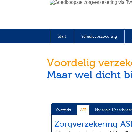
Start
Schadeverzekering
Voordelig verze
Maar wel dicht bi
Overzicht
ASR
Nationale-Nederlande
Zorgverzekering AS