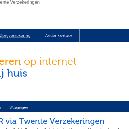
Zorgverzekering
Ander kantoor
keren
op internet
j huis
n
Wijzigingen
R via Twente Verzekeringen