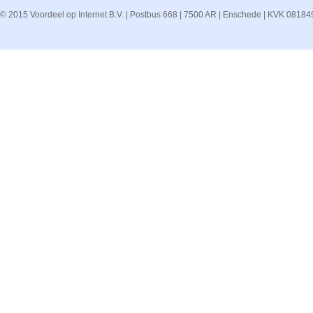
© 2015 Voordeel op Internet B.V. | Postbus 668 | 7500 AR | Enschede | KVK 08184