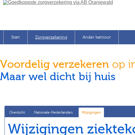
Start
Zorgverzekering
Ander kantoor
Voordelig verzekeren
op i
Maar wel dicht bij huis
Overzicht
Nationale-Nederlanden
Wijzigingen
Wijzigingen ziektek