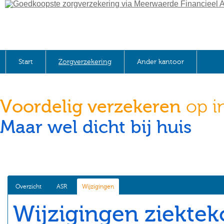
Start
Zorgverzekering
Ander kantoor
Voordelig verzekeren
op i
Maar wel dicht bij huis
Overzicht
ASR
Wijzigingen
Wijzigingen ziektek