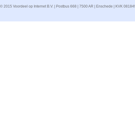
© 2015 Voordeel op Internet B.V. | Postbus 668 | 7500 AR | Enschede | KVK 08184